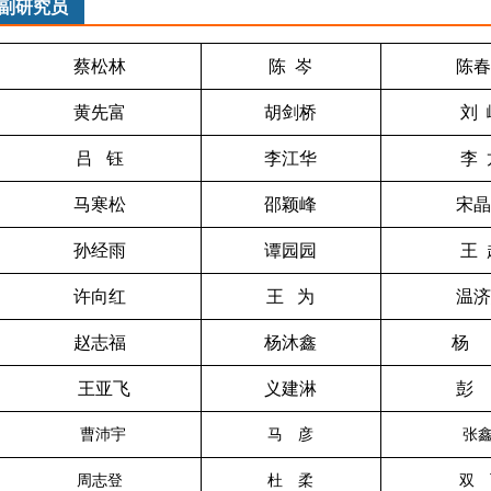
副研究员
蔡松林
陈 岑
陈春
黄先富
胡剑桥
刘 
吕 钰
李江华
李 
马寒松
邵颖峰
宋晶
孙经雨
谭园园
王 
许向红
王 为
温济
赵志福
杨沐鑫
杨
王亚飞
义建淋
彭
曹沛宇
马 彦
张鑫
周志登
杜 柔
双 