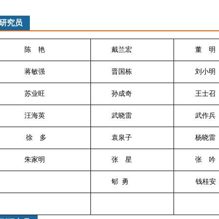
研究员
陈 艳
戴兰宏
董
蒋敏强
晋国栋
刘
苏业旺
孙成奇
王
汪海英
武晓雷
武
徐 多
袁泉子
杨
朱家明
张 星
张
郇 勇
钱桂