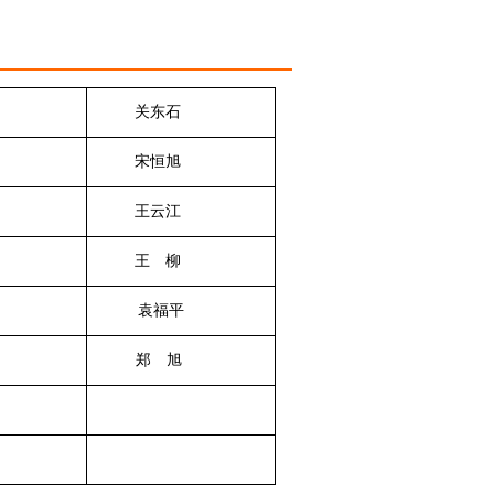
 明
关东石
小明
宋恒旭
士召
王云江
作兵
王 柳
晓雷
袁福平
 吟
郑
旭
安