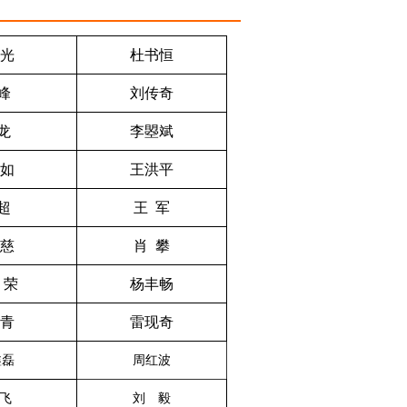
光
杜书恒
峰
刘传奇
龙
李曌斌
如
王洪平
超
王 军
慈
肖 攀
 荣
杨丰畅
青
雷现奇
磊
周红波
飞
刘 毅