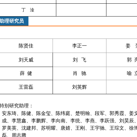
丁 淦
助理研究员
陈贤佳
李正一
姜 
刘天威
刘 飞
郭
薛 健
肖 驰
喻
王雷磊
刘英辉
特别研究助理：
安东琦、陈健、陈金玺、陈纬庭、楚明翰、段军、郭秀霞、姜
成、李慧鑫、李鹏辉、李向南、李统、李燕、李跃强、刘昊辰
罗美英、沈建邦、苏明耀、唐婧、王刚、王宇驰、王琮文、徐
磊、周志腾