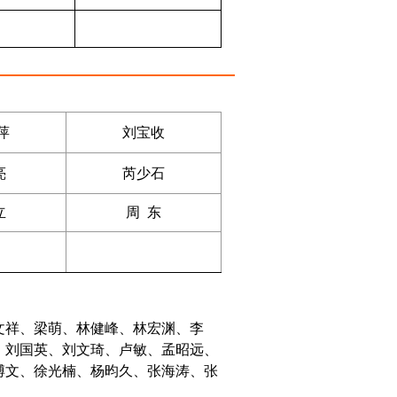
萍
刘宝收
亮
芮少石
立
周 东
文祥、梁萌、林健峰、林宏渊、李
、刘国英、刘文琦、卢敏、孟昭远、
博文、徐光楠、杨昀久、张海涛、张